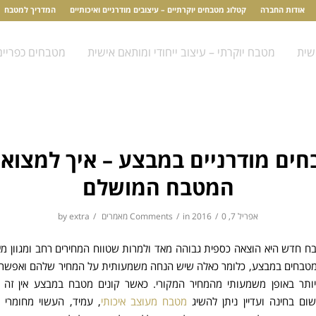
אודות החברה
קטלוג מטבחים יוקרתיים – עיצובים מודרניים ואיכותיים
המדריך למטבח
שית
מטבח יוקרתי – עיצוב ייחודי ומותאם אישית
מטבחים כפריים
ים מודרניים במבצע – איך למצוא
המטבח המושלם
אפריל 7, 2016
0 Comments
/
in
/
מאמרים
/
extra
by
ח חדש היא הוצאה כספית גבוהה מאד ולמרות שטווח המחירים רחב ומגוון מאד
טבחים במבצע, כלומר כאלה שיש הנחה משמעותית על המחיר שלהם ואפשר 
יותר באופן משמעותי מהמחיר המקורי. כאשר קונים מטבח במבצע אין זה 
ם בחינה ועדיין ניתן להשיג
מטבח מעוצב איכותי
, עמיד, העשוי מחומרי ג