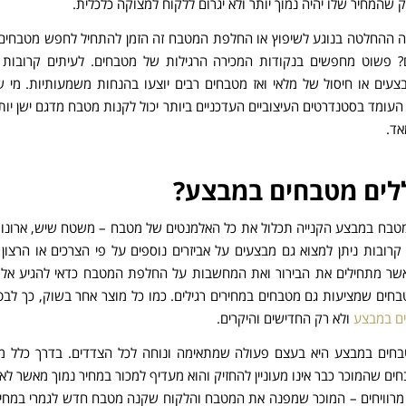
ק שהמחיר שלו יהיה נמוך יותר ולא יגרום ללקוח למצוקה כלכלית.
 ההחלטה בנוגע לשיפוץ או החלפת המטבח זה הזמן להתחיל לחפש מטבחים 
? פשוט מחפשים בנקודות המכירה הרגילות של מטבחים. לעיתים קרובות ח
עים או חיסול של מלאי ואז מטבחים רבים יוצעו בהנחות משמעותיות. מי ש
עומד בסטנדרטים העיצוביים העדכניים ביותר יכול לקנות מטבח מדגם ישן יותר
אד.
לים מטבחים במבצע?
מטבח במבצע הקנייה תכלול את כל האלמנטים של מטבח – משטח שיש, ארונות
ם קרובות ניתן למצוא גם מבצעים על אביזרים נוספים על פי הצרכים או הרצון
כאשר מתחילים את הבירור ואת המחשבות על החלפת המטבח כדאי להגיע אל א
חים שמציעות גם מטבחים במחירים רגילים. כמו כל מוצר אחר בשוק, כך לבט
ם במבצע
ולא רק החדישים והיקרים.
בחים במבצע היא בעצם פעולה שמתאימה ונוחה לכל הצדדים. בדרך כלל מד
ים שהמוכר כבר אינו מעוניין להחזיק והוא מעדיף למכור במחיר נמוך מאשר לא 
 מרוויחים – המוכר שמפנה את המטבח והלקוח שקנה מטבח חדש לגמרי במחי