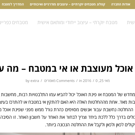
אודות החברה
קטלוג מטבחים יוקרתיים – עיצובים מודרניים ואיכותיים
המדריך למטבח
שית
מטבח יוקרתי – עיצוב ייחודי ומותאם אישית
מטבחים כפריים
אוכל מעוצבת או אי במטבח – מה ע
מאי 25, 2016
0 Comments
/
in
/
מאמרים
/
extra
by
מחדש של המטבח או פינת האוכל יכול להביא עמו התלבטויות רבות, מחשבות 
ת מאד. אחת מההחלטות האלה היא האם להתקין אי במטבח או להתרכז בעיצו
 ההחלטה נחשבת עבור אנשים מסוימים כהרת גורל ממש מפני שפינת אוכל מ
ולים בדרך כלל ללכת ביחד וצריך לבחור את האחד על חשבון האחר. זו הסיבה 
ולים לכאן ולכאן ולקבל את ההחלטה הנכונה ביותר.