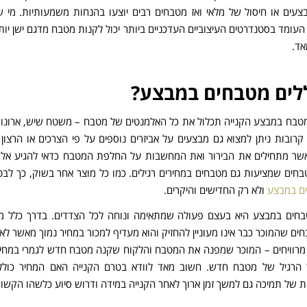
עים או חיסול של מלאי ואז מטבחים רבים יוצעו בהנחות משמעותיות. מי ש
עומד בסטנדרטים העיצוביים העדכניים ביותר יכול לקנות מטבח מדגם ישן יותר
אד.
לים מטבחים במבצע?
מטבח במבצע הקנייה תכלול את כל האלמנטים של מטבח – משטח שיש, ארונות
ם קרובות ניתן למצוא גם מבצעים על אביזרים נוספים על פי הצרכים או הרצון
כאשר מתחילים את הבירור ואת המחשבות על החלפת המטבח כדאי להגיע אל א
חים שמציעות גם מטבחים במחירים רגילים. כמו כל מוצר אחר בשוק, כך לבט
ם במבצע
ולא רק החדישים והיקרים.
בחים במבצע היא בעצם פעולה שמתאימה ונוחה לכל הצדדים. בדרך כלל מד
ים שהמוכר כבר אינו מעוניין להחזיק והוא מעדיף למכור במחיר נמוך מאשר לא 
 מרוויחים – המוכר שמפנה את המטבח והלקוח שקנה מטבח חדש לגמרי במחי
 הרגיל של מטבח חדש. חשוב מאד לוודא בטרם הקנייה האם המחיר כול
ת של תמיכה גם למשך זמן ארוך לאחר הקנייה במידה ודרוש סיוע כלשהו הקשו