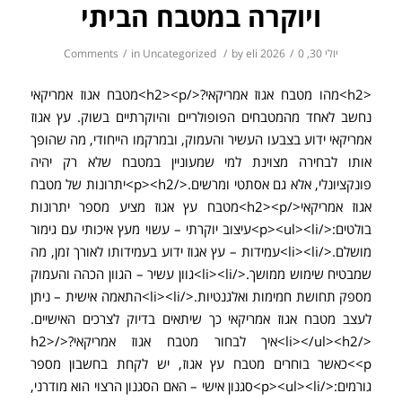
ויוקרה במטבח הביתי
יולי 30, 2026
0 Comments
/
eli
by
/
Uncategorized
in
/
<h2>מהו מטבח אגוז אמריקאי?</h2><p>מטבח אגוז אמריקאי
נחשב לאחד מהמטבחים הפופולריים והיוקרתיים בשוק. עץ אגוז
אמריקאי ידוע בצבעו העשיר והעמוק, ובמרקמו הייחודי, מה שהופך
אותו לבחירה מצוינת למי שמעוניין במטבח שלא רק יהיה
פונקציונלי, אלא גם אסתטי ומרשים.</p><h2>יתרונות של מטבח
אגוז אמריקאי</h2><p>מטבח עץ אגוז מציע מספר יתרונות
בולטים:</p><ul><li>עיצוב יוקרתי – עשוי מעץ איכותי עם גימור
מושלם.</li><li>עמידות – עץ אגוז ידוע בעמידותו לאורך זמן, מה
שמבטיח שימוש ממושך.</li><li>גוון עשיר – הגוון הכהה והעמוק
מספק תחושת חמימות ואלגנטיות.</li><li>התאמה אישית – ניתן
לעצב מטבח אגוז אמריקאי כך שיתאים בדיוק לצרכים האישיים.
</li></ul><h2>איך לבחור מטבח אגוז אמריקאי?</h2>
<p>כאשר בוחרים מטבח עץ אגוז, יש לקחת בחשבון מספר
גורמים:</p><ul><li>סגנון אישי – האם הסגנון הרצוי הוא מודרני,