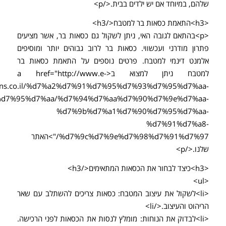
שלהם, במיוחד אם יש ילדים בבית.</p>
<h3>התאמת כסאות בר למטבח</h3>
<p>בהתאם לגובה האי, ניתן לשקול גם כסאות בר, אשר מציעים
פתרון מודרני ועכשווי. כסאות בר לרוב גבוהים יותר ומוסיפים
אלמנט דינמי למטבח. פרטים נוספים על התאמת כסאות בר
למטבח ניתן למצוא ב<a href="http://www.e-
hens.co.il/%d7%a2%d7%91%d7%95%d7%93%d7%95%d7%aa-
d7%95%d7%aa/%d7%94%d7%aa%d7%90%d7%9e%d7%aa-
%d7%9b%d7%a1%d7%90%d7%95%d7%aa-
%d7%91%d7%a8-
%d7%9c%d7%9e%d7%98%d7%91%d7%97/">האתר
שלנו.</p>
<h3>כיצד לבחור את הכסאות המתאימים</h3>
<ul>
<li>לשקול את עיצוב המטבח: כסאות צריכים להשתלב עם שאר
הריהוט והעיצוב.</li>
<li>לבדוק את הנוחות: מומלץ לנסות את הכסאות לפני הרכישה.