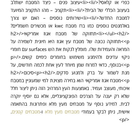
כפרי או קלאסי?</li><li>עיצוב פנים – כיצד המטבח ישתלב
בעיצוב הכללי של הבית?</li><li>תקציב – מהו התקציב המיועד
למטבח החדש?</li><li>שירותים נוספים – האם יש צורך
באלמנטים נוספים כמו ברז מטבח kwc או מכשירים חשמליים?
</li></ul><h2>תחזוקה של מטבח אגוז אמריקאי</h2>
<p>תחזוקה נכונה של מטבח עץ אגוז היא חיונית לשמירה על
המראה והעמידות שלו. מומלץ לנקות את הש surfaces עם חומרי
ניקוי עדינים ולהימנע משימוש בחומרים כימיים קשים.</p>
<p>בנוסף, כדאי למרוח שמן מיוחד לעץ אחת לכמה חודשים, על
מנת לשמור על ברק ולמנוע סדקים.</p><h2>סיכום</h2>
<p>מטבח אגוז אמריקאי הוא בחירה מצוינת למי שמעוניין במטבח
איכותי, מעוצב ועמיד. באמצעות העץ המרהיב הזה ניתן ליצור חלל
שלא רק יענה על הצרכים הפונקציונליים, אלא גם יוסיף יוקרה
לבית. למידע נוסף על מטבחים מעץ מלא ופתרונות בהתאמה
אישית, ניתן לבקר בעמודי
מטבחים מעץ מלא
ו-
מטבחים קטנים
.
</p>