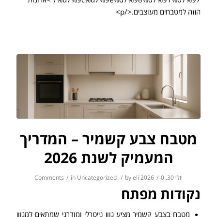
%d7%9c%d7%9e%d7%98%d7%91%d7%97/">ארונות
הזזה למטבחים מעוצבים.</p>
מטבח צבע קשמיר – המדריך
המעמיק לשנת 2026
יולי 30, 2026
0 Comments
/
eli
by
/
Uncategorized
in
/
נקודות מפתח
מטבח בצבע קשמיר מציע גוון נייטרלי ומודרני שמתאים למגוון