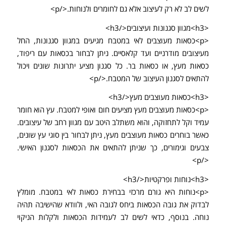
לשים לב לא רק לעיצוב אלא גם לחומרים ולנוחות.</p>
<h3>מגוון סגנונות ועיצובים</h3>
<p>כסאות מעוצבים לאי במטבח מגיעים במגוון סגנונות, החל
מעיצובים מודרניים ועד קלאסיים. ניתן לבחור בכסאות עם ריפוד,
כסאות מעץ, או כסאות בר. כל סגנון מציע יתרונות שונים ויכול
להתאים לסגנון העיצוב של המטבח.</p>
<h3>כסאות מעוצבים מעץ</h3>
<p>כסאות מעוצבים מעץ מציעים חום ואופי למטבח. עץ הוא חומר
עמיד וקל לתחזוקה, והוא משתלב היטב עם מגוון רחב של עיצובים.
כאשר בוחרים כסאות מעוצבים מעץ, ניתן לבחור בין סוגי עץ שונים,
צבעים וגימורים, כך שניתן להתאים את הכסאות לסגנון האישי.
</p>
<h3>נוחות ופרקטיות</h3>
<p>נוחות היא גורם מרכזי בבחירת כסאות לאי במטבח. מומלץ
לבדוק את גובה הכסאות ביחס לגובה האי, ולוודא שהישיבה תהיה
נוחה. בנוסף, כדאי לשים לב לעמידות הכסאות ולקלות הניקוי