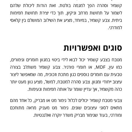
קשמיר וסהרה הפך למגמה בולטת. זאת הודות ליכולת שלהם
לשמור על תחושת מרחב וניקיון, תוך כדי יצירת תחושת חמימות
ביתית. צבע קשמיר, במיוחד, מציע את השילוב המושלם בין קלאסי
למודרני.
סוגים ואפשרויות
מטבח בצבע קשמיר יכול לבוא לידי ביטוי במגוון חומרים וגימורים,
כמו עץ, MDF, או חומרי פורניר. צבע קשמיר משתלב בצורה
טבעית עם חומרים נוספים כגון מתכת וזכוכית, מה שמאפשר ליצור
עיצוב ייחודי ומגוון. צבע סהרה למטבח, למשל, מציע גוון מעט יותר
כהה מקשמיר, אך עדיין שומר על אותה חמימות ונעימות.
צבעי מטבח קשמיר יכולים לכלול גימור מט או מבריק, כל אחד מהם
מתאים לסוגי עיצובים שונים. גימור מט מעניק מראה מתוחכם
ומודרני, בעוד שגימור מבריק משדר יוקרה ואלגנטיות.